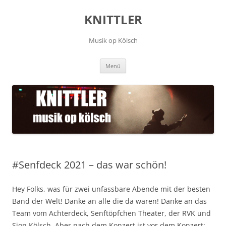
Zum
Inhalt
KNITTLER
springen
Musik op Kölsch
Menü
#Senfdeck 2021 – das war schön!
Hey Folks, was für zwei unfassbare Abende mit der besten
Band der Welt! Danke an alle die da waren! Danke an das
Team vom Achterdeck, Senftöpfchen Theater, der RVK und
Sion Kölsch. Aber nach dem Konzert ist vor dem Konzert: