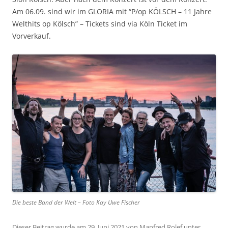
Am 06.09. sind wir im GLORIA mit “P/op KÖLSCH – 11 Jahre
Welthits op Kölsch” – Tickets sind via Köln Ticket im
Vorverkauf.
Die beste Band der Welt – Foto Kay Uwe Fischer
Dieser Beitrag wurde am
29. Juni 2021
von
Manfred Rolef
unter