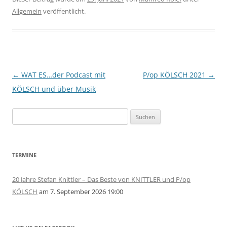
Allgemein
veröffentlicht.
Beitragsnavigation
←
WAT ES…der Podcast mit
P/op KÖLSCH 2021
→
KÖLSCH und über Musik
Suchen
nach:
TERMINE
20 Jahre Stefan Knittler – Das Beste von KNITTLER und P/op
KÖLSCH
am 7. September 2026 19:00