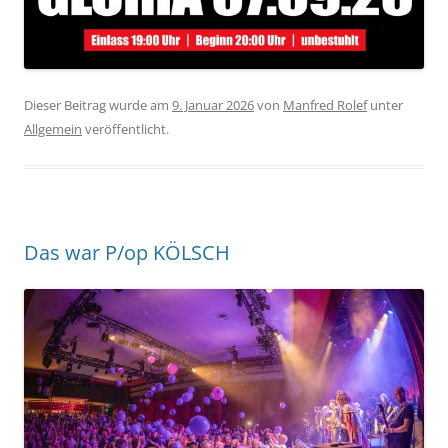
Dieser Beitrag wurde am
9. Januar 2026
von
Manfred Rolef
unter
Allgemein
veröffentlicht.
Das war P/op KÖLSCH