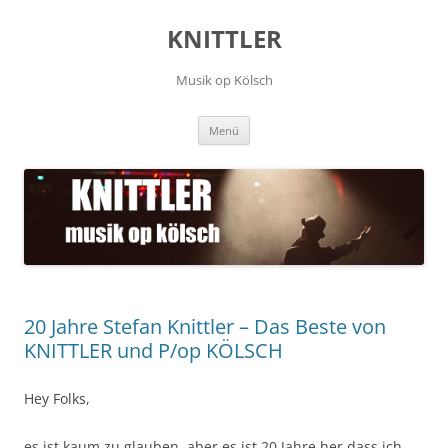
Zum
Inhalt
KNITTLER
springen
Musik op Kölsch
Menü
20 Jahre Stefan Knittler – Das Beste von
KNITTLER und P/op KÖLSCH
Hey Folks,
es ist kaum zu glauben, aber es ist 20 Jahre her dass ich