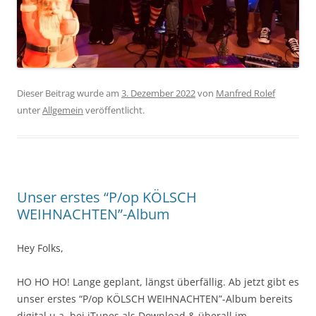
Dieser Beitrag wurde am
3. Dezember 2022
von
Manfred Rolef
unter
Allgemein
veröffentlicht.
Unser erstes “P/op KÖLSCH
WEIHNACHTEN”-Album
Hey Folks,
HO HO HO! Lange geplant, längst überfällig. Ab jetzt gibt es
unser erstes “P/op KÖLSCH WEIHNACHTEN”-Album bereits
digital u.a. bei iTunes als Download & überall im