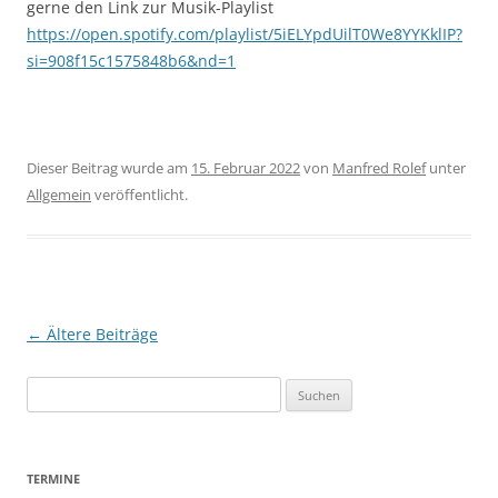
gerne den Link zur Musik-Playlist
https://open.spotify.com/playlist/5iELYpdUilT0We8YYKklIP?
si=908f15c1575848b6&nd=1
Dieser Beitrag wurde am
15. Februar 2022
von
Manfred Rolef
unter
Allgemein
veröffentlicht.
Beitragsnavigation
←
Ältere Beiträge
Suchen
nach:
TERMINE