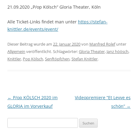
21.09.2020 „P/op Kölsch“ Gloria Theater, Köln
Alle Ticket-Links findet man unter
https://stefan-
knittler.de/events/event/
Dieser Beitrag wurde am
22. Januar 2020
von
Manfred Rolef
unter
Allgemein
veröffentlicht. Schlagwörter:
Gloria Theater
,
Janz höösch
,
Knittler
,
Pop Kölsch
,
Senftöpfchen
,
Stefan Knittler
.
Beitragsnavigation
←
P/op KÖLSCH 2020 im
Videopremiere “Et Levve es
GLORIA im Vorverkauf
schön”
→
Suchen
nach: