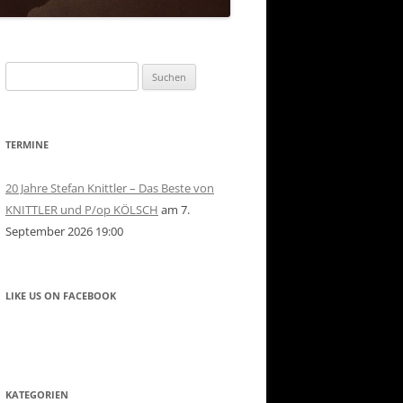
Suchen
nach:
TERMINE
20 Jahre Stefan Knittler – Das Beste von
KNITTLER und P/op KÖLSCH
am 7.
September 2026 19:00
LIKE US ON FACEBOOK
KATEGORIEN