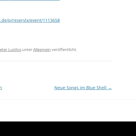
x.de/p/reservix/event/1113658
eter Lustlos
unter
Allgemein
veröffentlicht.
n
Neue Songs im Blue Shell
→