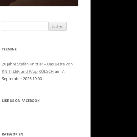
Suchen
nach:
TERMINE
20 Jahre Stefan Knittler – Das Beste von
KNITTLER und P/op KÖLSCH
am 7.
September 2026 19:00
LIKE US ON FACEBOOK
KATEGORIEN