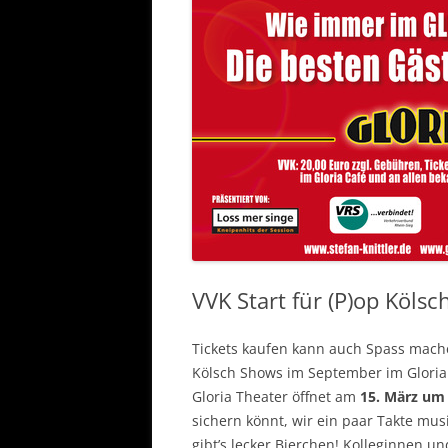
VVK Start für (P)op Kölsc
Tickets kaufen kann auch Spass mache
Kölsch Shows im September im Gloria 
Gloria Theater öffnet am
15. März um
sichern könnt, wir ein paar Takte mus
gibt’s lecker Bierchen! Kolleginnen un