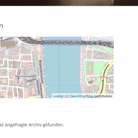
n
Leaflet
| ©
OpenStreetMap
contributors
as angefragte Archiv gefunden.