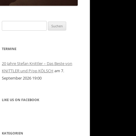
Suchen
nach:
TERMINE
20 Jahre Stefan Knittler – Das Beste von
KNITTLER und P/op KÖLSCH
am 7.
September 2026 19:00
LIKE US ON FACEBOOK
KATEGORIEN